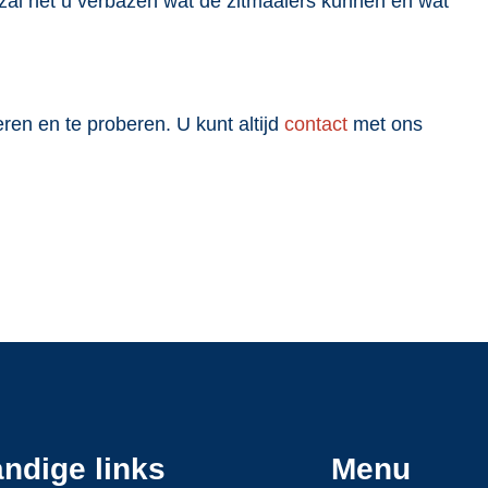
al het u verbazen wat de zitmaaiers kunnen en wat
en en te proberen. U kunt altijd
contact
met ons
ndige links
Menu