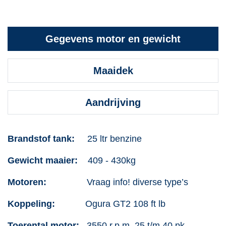
Gegevens motor en gewicht
Maaidek
Aandrijving
Brandstof tank:
25 ltr benzine
Gewicht maaier:
409 - 430kg
Motoren:
Vraag info! diverse type’s
Koppeling:
Ogura GT2 108 ft lb
Toerental motor:
3550 r.p.m. 25 t/m 40 pk