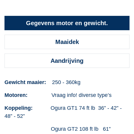
Gegevens motor en gewicht.
Maaidek
Aandrijving
Gewicht maaier:
250 - 360kg
Motoren:
Vraag info! diverse type’s
Koppeling:
Ogura GT1 74 ft lb 36” - 42” -
48” - 52”
Ogura GT2 108 ft lb 61”