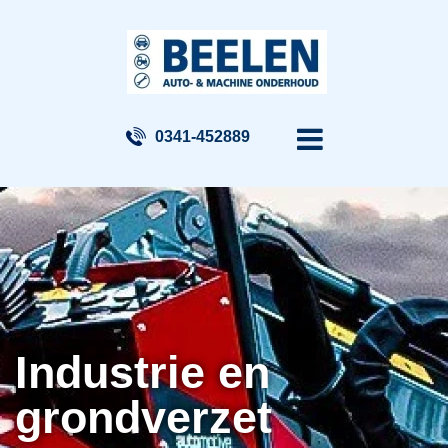
0341-452889
Industrie en
grondverzet